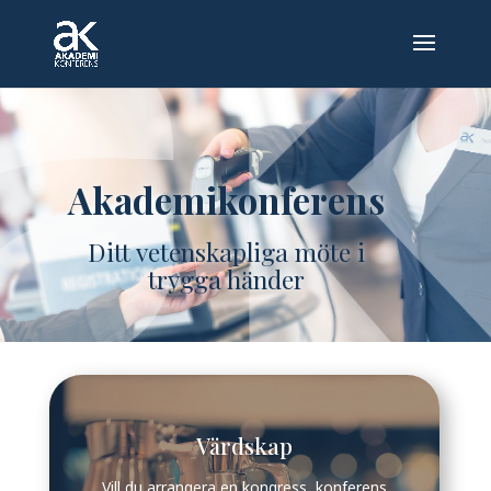
Akademikonferens
Ditt vetenskapliga möte i
trygga händer
Värdskap
Vill du arrangera en kongress, konferens