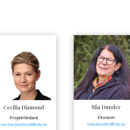
Mia Dunder
Cecilia Diamond
Ekonom
Projektledare
mia.dunder@slu.se
cecilia.diamond@slu.se