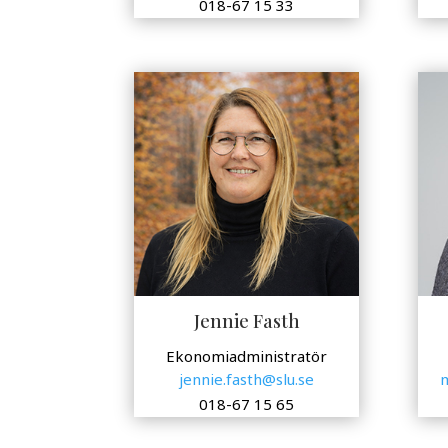
018-67 15 33
Jennie Fasth
Ekonomiadministratör
jennie.fasth@slu.se
m
018-67 15 65