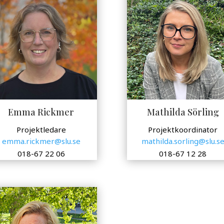
Emma Rickmer
Mathilda Sörling
Projektledare
Projektkoordinator
emma.rickmer@slu.se
mathilda.sorling@slu.s
018-67 22 06
018-67 12 28