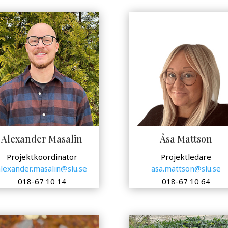
Alexander Masalin
Åsa Mattson
Projektkoordinator
Projektledare
alexander.masalin@slu.se
asa.mattson@slu.se
018-67 10 14
018-67 10 64