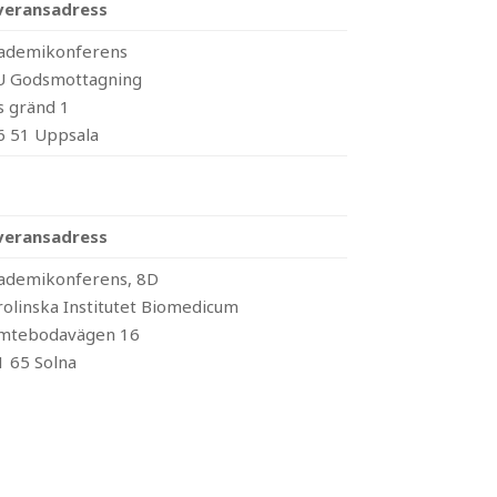
veransadress
ademikonferens
U Godsmottagning
s gränd 1
6 51 Uppsala
veransadress
ademikonferens, 8D
rolinska Institutet Biomedicum
mtebodavägen 16
1 65 Solna