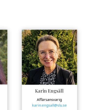
Karin Engsäll
Affärsansvarig
karin.engsall@slu.se