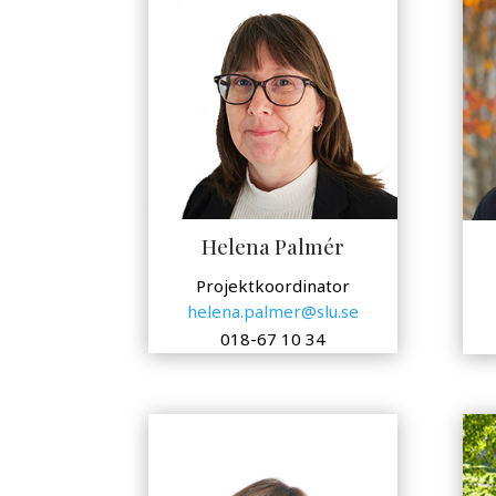
Helena Palmér
Projektkoordinator
helena.palmer@slu.se
018-67 10 34