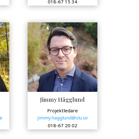
018-67 15 34
n
Jimmy Hägglund
Projektledare
se
jimmy.hagglund@slu.se
018-67 20 02