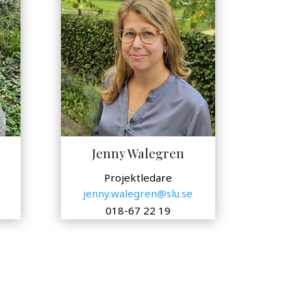
Jenny Walegren
Projektledare
e
jenny.walegren@slu.se
0
18-67 22 19