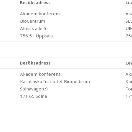
Besöksadress
Le
Akademikonferens
Ak
BioCentrum
SL
Alma´s allé 5
Ull
756 51 Uppsala
75
Besöksadress
Le
Akademikonferens
Ak
Karolinska Institutet Biomedicum
Ka
Solnavägen 9
To
171 65 Solna
17