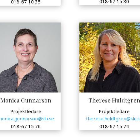
018-67 15 30
018-67 10 35
Monica Gunnarson
Therese Huldtgre
Projektledare
Projektledare
onica.gunnarson@slu.se
therese.huldtgren@slu.
018-67 15 76
018-67 15 74