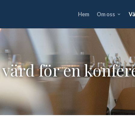
Hem
Om oss
Vå
i värd för en konfer