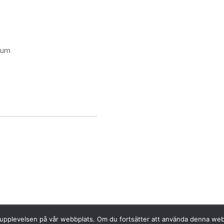
rum
sta upplevelsen på vår webbplats. Om du fortsätter att använda denna we
Powered by
Invajo