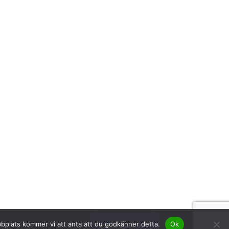
English
bbplats kommer vi att anta att du godkänner detta.
Svenska
Ok