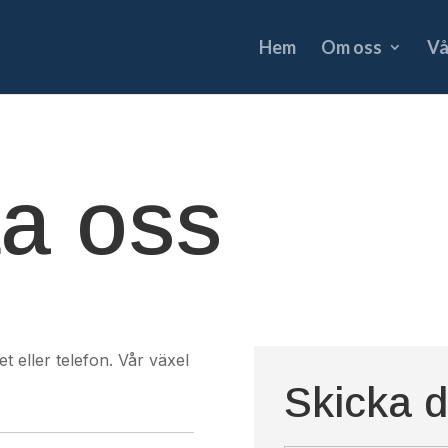
Hem
Om oss
Vå
a oss
 eller telefon. Vår växel
Skicka di