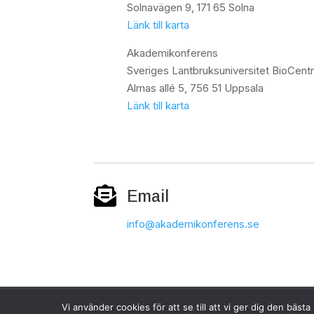
Solnavägen 9,
171 65 Solna
Länk till karta
Akademikonferens
Sveriges Lantbruksuniversitet BioCent
Almas allé 5, 756 51 Uppsala
Länk till karta

Email
info@akademikonferens.se
Vi använder cookies för att se till att vi ger dig den bä