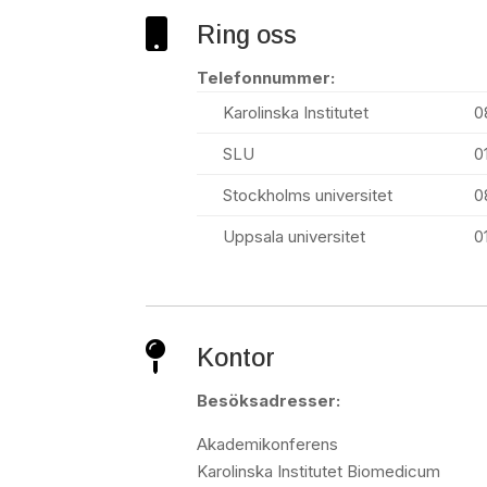

Ring oss
Telefonnummer:
Karolinska Institutet
0
SLU
0
Stockholms universitet
0
Uppsala universitet
0

Kontor
Besöksadresser:
Akademikonferens
Karolinska Institutet Biomedicum