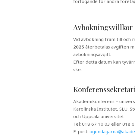
förfogande för andra företa
Avbokningsvillkor
Vid avbokning fram till och
2025
återbetalas avgiften mi
avbokningsavgift.
Efter detta datum kan tyvär
ske.
Konferenssekretar
Akademikonferens – universi
Karolinska Institutet, SLU, S
och Uppsala universitet
Tel: 018 67 10 03 eller 018 
E-post:
ogondagarna@akade